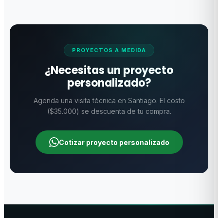
original
actual
original
actual
era:
es:
era:
es:
$44.187.
$33.990.
$19.487.
$14.990.
PROYECTOS A MEDIDA
¿Necesitas un proyecto
personalizado?
Agenda una visita técnica en Santiago. El costo
($35.000) se descuenta de tu compra.
Cotizar proyecto personalizado