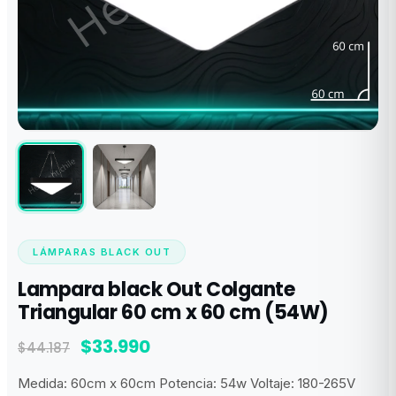
LÁMPARAS BLACK OUT
Lampara black Out Colgante
Triangular 60 cm x 60 cm (54W)
El
El
$
33.990
$
44.187
precio
precio
Medida: 60cm x 60cm Potencia: 54w Voltaje: 180-265V
original
actual