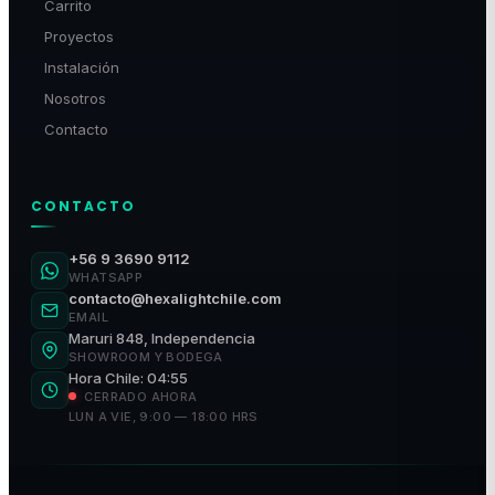
Carrito
Proyectos
Instalación
Nosotros
Contacto
CONTACTO
+56 9 3690 9112
WHATSAPP
contacto@hexalightchile.com
EMAIL
Maruri 848, Independencia
SHOWROOM Y BODEGA
Hora Chile: 04:55
CERRADO AHORA
LUN A VIE, 9:00 — 18:00 HRS