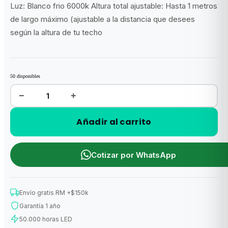
Luz: Blanco frio 6000k Altura total ajustable: Hasta 1 metros
era:
es:
de largo máximo (ajustable a la distancia que desees
$44.187.
$33.990.
según la altura de tu techo
50 disponibles
−
+
Lampara
black
Out
Colgante
Añadir al carrito
Triangular
60
cm
x
60
cm
Cotizar por WhatsApp
(54W)
cantidad
Envío gratis RM +$150k
Garantía 1 año
50.000 horas LED