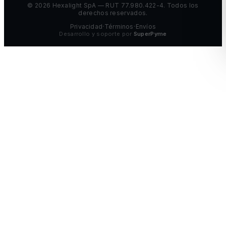
©
2026
Hexalight SpA — RUT 77.980.422-4. Todos los
derechos reservados.
Privacidad
Términos
Envíos
•
•
Desarrollo y soporte por
SuperPyme