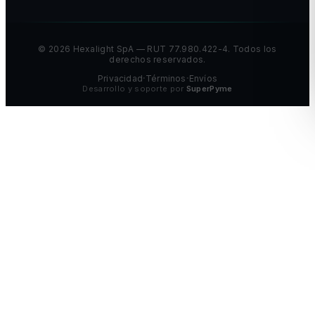
©
2026
Hexalight SpA — RUT 77.980.422-4. Todos los
derechos reservados.
Privacidad
Términos
Envíos
•
•
Desarrollo y soporte por
SuperPyme