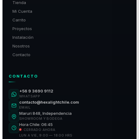
Tienda
Mi Cuenta
Carrito
Proyectos
Instalación
Nosotros
Contacto
CONTACTO
+56 9 3690 9112
WHATSAPP
contacto@hexalightchile.com
EMAIL
Maruri 848, Independencia
SHOWROOM Y BODEGA
Hora Chile: 06:45
CERRADO AHORA
LUN A VIE, 9:00 — 18:00 HRS