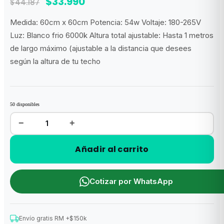
El
El
$
33.990
$
44.187
precio
precio
Medida: 60cm x 60cm Potencia: 54w Voltaje: 180-265V
original
actual
Luz: Blanco frio 6000k Altura total ajustable: Hasta 1 metros
era:
es:
de largo máximo (ajustable a la distancia que desees
$44.187.
$33.990.
según la altura de tu techo
50 disponibles
−
+
Lampara
black
Out
Colgante
Añadir al carrito
Hexágono
completo
52
cm
x
60
Cotizar por WhatsApp
cm
(54W)
cantidad
Envío gratis RM +$150k