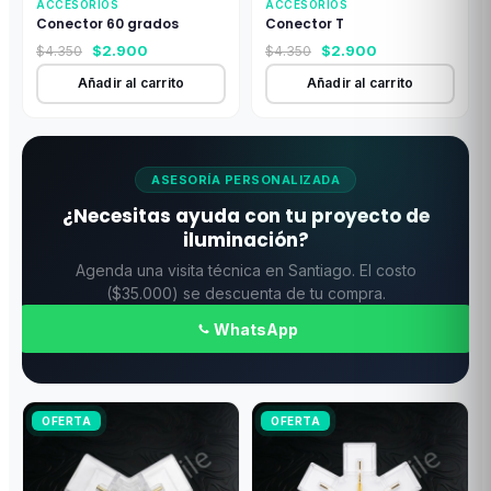
ACCESORIOS
ACCESORIOS
Conector 60 grados
Conector T
El
El
El
El
$
2.900
$
2.900
$
4.350
$
4.350
precio
precio
precio
precio
Añadir al carrito
Añadir al carrito
original
actual
original
actual
era:
es:
era:
es:
$4.350.
$2.900.
$4.350.
$2.900.
ASESORÍA PERSONALIZADA
¿Necesitas ayuda con tu proyecto de
iluminación?
Agenda una visita técnica en Santiago. El costo
($35.000) se descuenta de tu compra.
WhatsApp
OFERTA
OFERTA