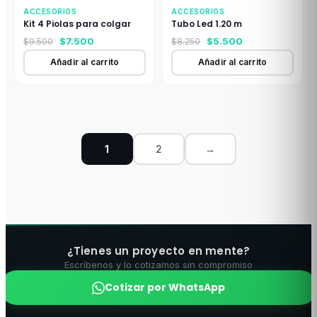
ACCESORIOS
ACCESORIOS
Kit 4 Piolas para colgar
Tubo Led 1.20 m
El
El
El
El
$
7.500
$
5.500
$
9.500
$
8.250
precio
precio
precio
precio
Añadir al carrito
Añadir al carrito
original
actual
original
actual
era:
es:
era:
es:
$9.500.
$7.500.
$8.250.
$5.500.
1
2
→
¿Tienes un proyecto en mente?
Escríbenos y lo cotizamos sin compromiso
Cotizar por WhatsApp