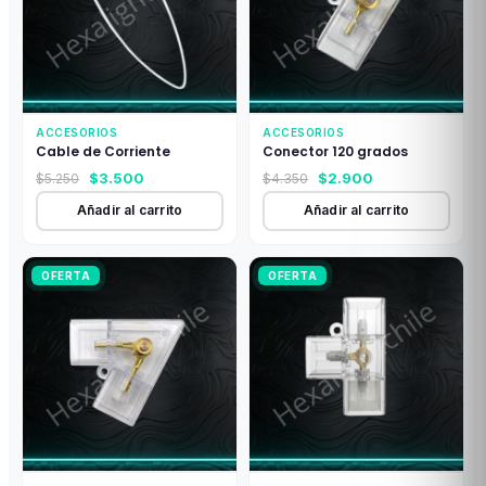
ACCESORIOS
ACCESORIOS
Cable de Corriente
Conector 120 grados
El
El
El
El
$
3.500
$
2.900
$
5.250
$
4.350
precio
precio
precio
precio
Añadir al carrito
Añadir al carrito
original
actual
original
actual
era:
es:
era:
es:
$5.250.
$3.500.
$4.350.
$2.900.
OFERTA
OFERTA