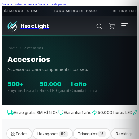
Saltar al contenido principal
Saltar al pie de página
50.000 EN RM
TODO MEDIO DE PAGO
RETIRA EN BODE
•
•
HexaLight
Inicio
›
Accesorios
Accesorios
Accesorios para complementar tus sets
500+
50.000
1 año
Proyectos instalados
Horas LED garantía
Garantía incluida
Envío gratis RM +$150k
Garantía 1 año
50.000 horas LED
Todos
Hexágonos
50
Triángulos
15
Rectángulos