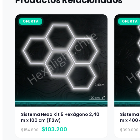
Productos Relacionados
OFERTA
OFERTA
Sistema Hexa Kit 5 Hexágono 2,40
Sistema 
m x 100 cm (112W)
m x 400 
El
El
$
103.200
$
154.800
$
390.000
precio
precio