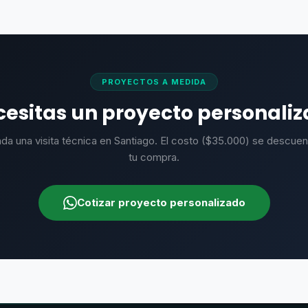
original
actual
original
actual
era:
es:
era:
es:
$390.000.
$220.000.
$149.250.
$99.50
PROYECTOS A MEDIDA
esitas un proyecto personali
da una visita técnica en Santiago. El costo ($35.000) se descuen
tu compra.
Cotizar proyecto personalizado