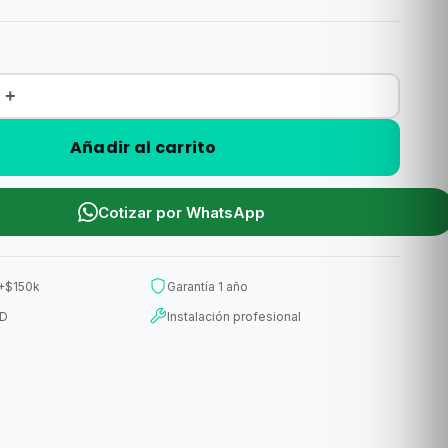
+
Añadir al carrito
Cotizar por WhatsApp
 +$150k
Garantía 1 año
ED
Instalación profesional