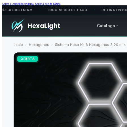
Saltar al contenido principal
Saltar al pie de página
000 EN RM
TODO MEDIO DE PAGO
RETIRA EN BODEGA
•
•
HexaLight
Catálogo
Inicio
›
Hexágonos
›
Sistema Hexa Kit 6 Hexágonos 3,20 m x
OFERTA