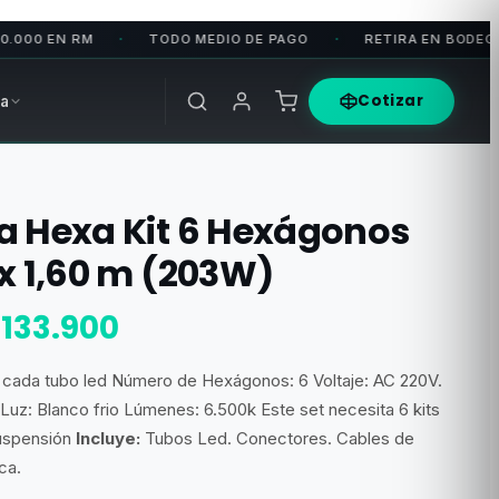
EN RM
TODO MEDIO DE PAGO
RETIRA EN BODEGA
•
•
•
Cotizar
a
a Hexa Kit 6 Hexágonos
 x 1,60 m (203W)
l
El
$
133.900
recio
precio
cada tubo led Número de Hexágonos: 6 Voltaje: AC 220V.
riginal
actual
uz: Blanco frio Lúmenes: 6.500k Este set necesita 6 kits
ra:
es:
suspensión
Incluye:
Tubos Led. Conectores. Cables de
ca.
200.850.
$133.900.