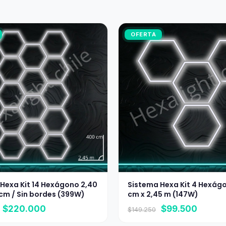
OFERTA
Hexa Kit 14 Hexágono 2,40
Sistema Hexa Kit 4 Hexág
cm / Sin bordes (399W)
cm x 2,45 m (147W)
El
El
El
El
$
220.000
$
99.500
$
149.250
precio
precio
precio
precio