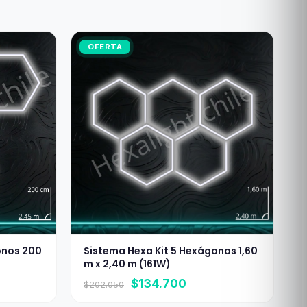
OFERTA
onos 200
Sistema Hexa Kit 5 Hexágonos 1,60
m x 2,40 m (161W)
El
El
$
134.700
$
202.050
precio
precio