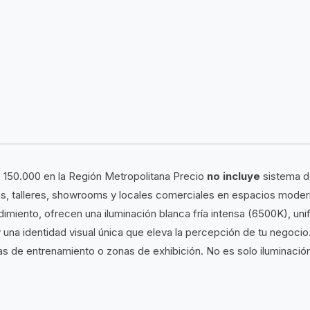
 150.000 en la Región Metropolitana Precio
no incluye
sistema de
as, talleres, showrooms y locales comerciales en espacios moder
ndimiento, ofrecen una iluminación blanca fría intensa (6500K), u
na identidad visual única que eleva la percepción de tu negocio. S
eas de entrenamiento o zonas de exhibición. No es solo iluminació