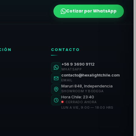
Cotizar por WhatsApp
CIÓN
CONTACTO
+56 9 3690 9112
WHATSAPP
contacto@hexalightchile.com
EMAIL
Maruri 848, Independencia
SHOWROOM Y BODEGA
Hora Chile: 23:40
CERRADO AHORA
LUN A VIE, 9:00 — 18:00 HRS