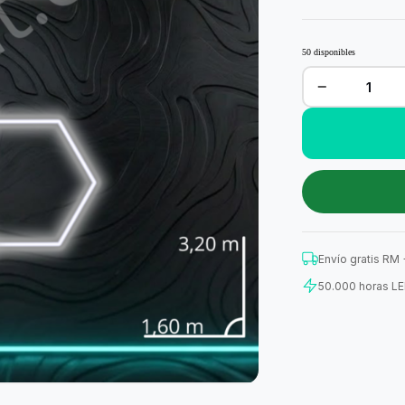
50 disponibles
−
Sistema
Hexa
Kit
6
Hexágonos
3,20
m
x
1,60
m
(203W)
cantidad
Envío gratis RM
50.000 horas L