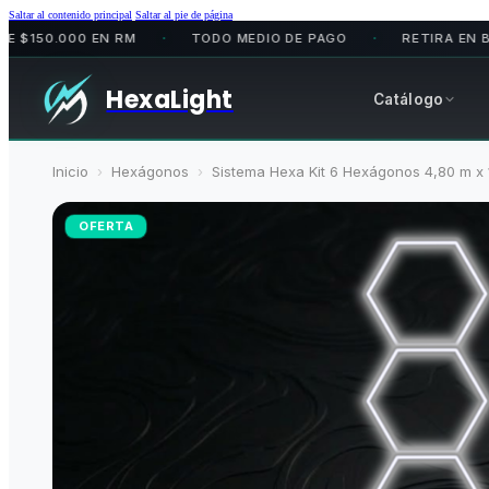
Saltar al contenido principal
Saltar al pie de página
.000 EN RM
TODO MEDIO DE PAGO
RETIRA EN BODEGA
•
•
HexaLight
Catálogo
Inicio
›
Hexágonos
›
Sistema Hexa Kit 6 Hexágonos 4,80 m x
OFERTA