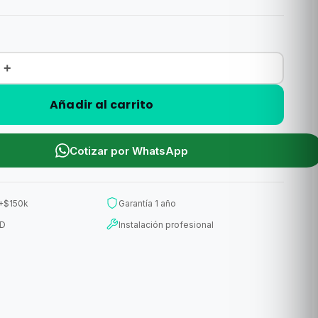
+
Añadir al carrito
Cotizar por WhatsApp
 +$150k
Garantía 1 año
ED
Instalación profesional