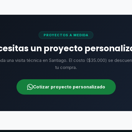
original
actual
original
actual
era:
es:
era:
es:
$204.150.
$136.100.
$149.250.
$99.50
PROYECTOS A MEDIDA
esitas un proyecto personali
da una visita técnica en Santiago. El costo ($35.000) se descuen
tu compra.
Cotizar proyecto personalizado