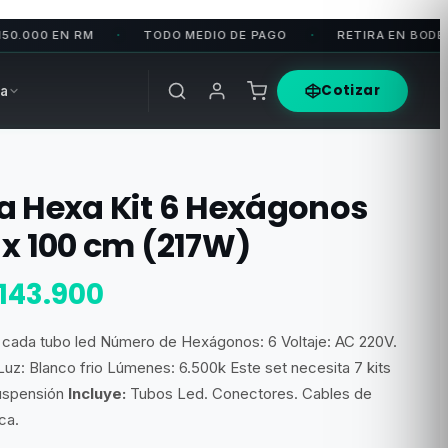
 EN RM
TODO MEDIO DE PAGO
RETIRA EN BODEGA
•
•
•
Cotizar
a
a Hexa Kit 6 Hexágonos
 x 100 cm (217W)
l
El
143.900
recio
precio
cada tubo led Número de Hexágonos: 6 Voltaje: AC 220V.
riginal
actual
uz: Blanco frio Lúmenes: 6.500k Este set necesita 7 kits
ra:
es:
suspensión
Incluye:
Tubos Led. Conectores. Cables de
ca.
215.850.
$143.900.