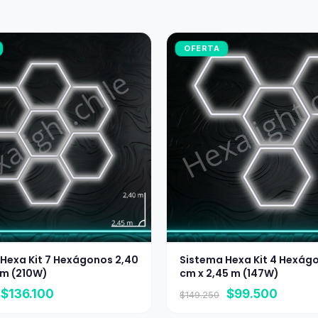
OFERTA
Hexa Kit 7 Hexágonos 2,40
Sistema Hexa Kit 4 Hexág
 m (210W)
cm x 2,45 m (147W)
El
El
El
El
$
136.100
$
99.500
$
149.250
precio
precio
precio
precio