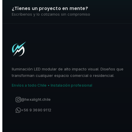
¿Tienes un proyecto en mente?
Escríbenos y lo cotizamos sin compromiso
Iluminación LED modular de alto impacto visual. Diseños que
transforman cualquier espacio comercial o residencial.
Envíos a todo Chile • Instalación profesional
@hexalight.chile
+56 9 3690 9112