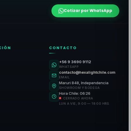
Cotizar por WhatsApp
CIÓN
CONTACTO
+56 9 3690 9112
WHATSAPP
contacto@hexalightchile.com
EMAIL
Maruri 848, Independencia
SHOWROOM Y BODEGA
Hora Chile: 06:26
CERRADO AHORA
LUN A VIE, 9:00 — 18:00 HRS