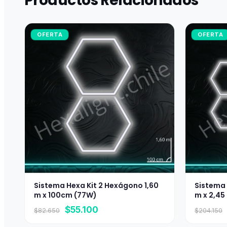
Productos Relacionados
OFERTA
OFERTA
Sistema Hexa Kit 2 Hexágono 1,60
Sistema 
m x 100cm (77W)
m x 2,45
El
El
$
55.100
$
82.650
$
204.150
precio
precio