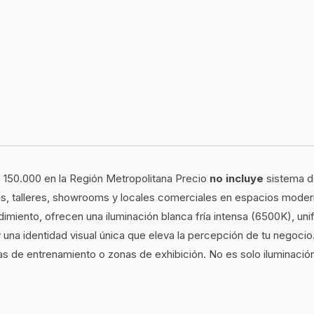
 150.000 en la Región Metropolitana Precio
no incluye
sistema de
as, talleres, showrooms y locales comerciales en espacios moder
ndimiento, ofrecen una iluminación blanca fría intensa (6500K), u
na identidad visual única que eleva la percepción de tu negocio. S
eas de entrenamiento o zonas de exhibición. No es solo iluminació