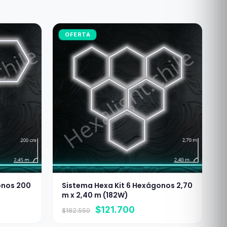
OFERTA
onos 200
Sistema Hexa Kit 6 Hexágonos 2,70
m x 2,40 m (182W)
El
El
$
121.700
$
182.550
precio
precio