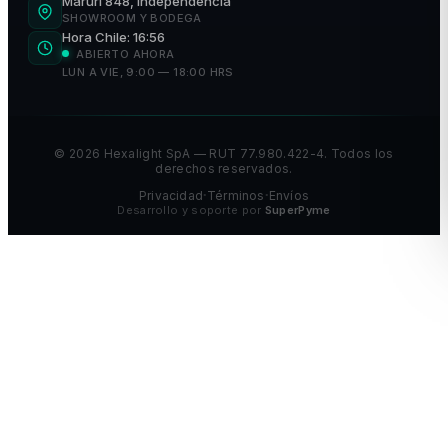
Maruri 848, Independencia
SHOWROOM Y BODEGA
Hora Chile: 16:56
ABIERTO AHORA
LUN A VIE, 9:00 — 18:00 HRS
©
2026
Hexalight SpA — RUT 77.980.422-4. Todos los
derechos reservados.
Privacidad
Términos
Envíos
•
•
Desarrollo y soporte por
SuperPyme