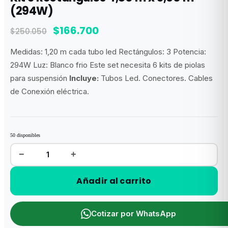
(294W)
El
El
$
166.700
$
250.050
precio
precio
Medidas: 1,20 m cada tubo led Rectángulos: 3 Potencia:
original
actual
294W Luz: Blanco frio Este set necesita 6 kits de piolas
era:
es:
para suspensión
Incluye:
Tubos Led. Conectores. Cables
$250.050.
$166.700.
de Conexión eléctrica.
50 disponibles
−
+
Kit
3
Rectángulos
4,80
Añadir al carrito
m
x
3,60
m
(294W)
cantidad
Cotizar por WhatsApp