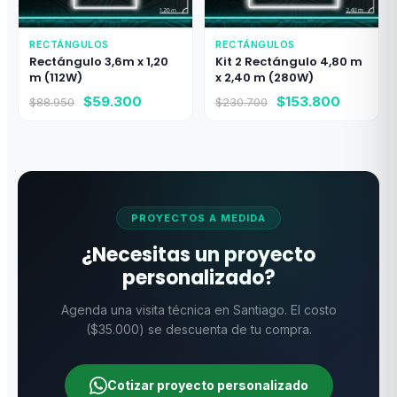
RECTÁNGULOS
RECTÁNGULOS
Rectángulo 3,6m x 1,20
Kit 2 Rectángulo 4,80 m
m (112W)
x 2,40 m (280W)
El
El
El
El
$
59.300
$
153.800
$
88.950
$
230.700
precio
precio
precio
precio
original
actual
original
actual
era:
es:
era:
es:
$88.950.
$59.300.
$230.700.
$153.80
PROYECTOS A MEDIDA
¿Necesitas un proyecto
personalizado?
Agenda una visita técnica en Santiago. El costo
($35.000) se descuenta de tu compra.
Cotizar proyecto personalizado