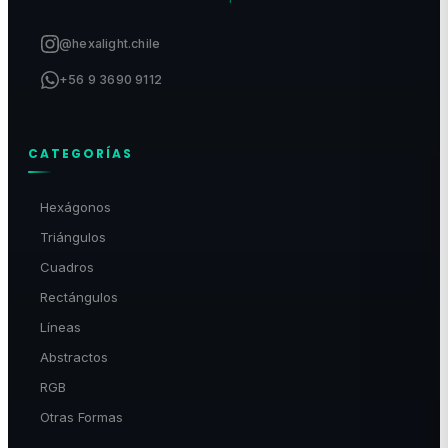
@hexalight.chile
+56 9 3690 9112
CATEGORÍAS
Hexágonos
Triángulos
Cuadros
Rectángulos
Líneas
Abstractos
RGB
Otras Formas