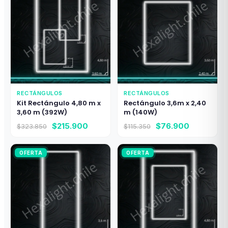
RECTÁNGULOS
RECTÁNGULOS
Kit Rectángulo 4,80 m x
Rectángulo 3,6m x 2,40
3,60 m (392W)
m (140W)
El
El
El
El
$
215.900
$
76.900
$
323.850
$
115.350
precio
precio
precio
precio
original
actual
original
actual
OFERTA
era:
es:
OFERTA
era:
es:
$323.850.
$215.900.
$115.350.
$76.900.