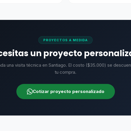
precio
precio
precio
precio
original
actual
original
actual
era:
es:
era:
es:
$195.000.
$130.000.
$141.900.
$94.60
PROYECTOS A MEDIDA
esitas un proyecto personali
da una visita técnica en Santiago. El costo ($35.000) se descuen
tu compra.
Cotizar proyecto personalizado