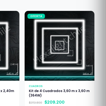
OFERTA
CUADROS
 x 2,40m
Kit de 4 Cuadrados 3,60 m x 3,60 m
(364W)
El
El
$
209.200
$
313.800