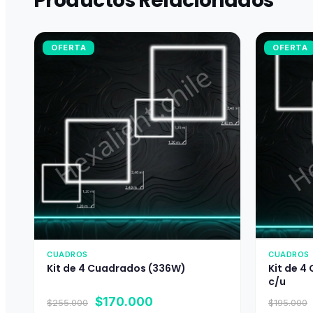
Productos Relacionados
OFERTA
OFERTA
CUADROS
CUADROS
Kit de 4 Cuadrados (336W)
Kit de 4
c/u
El
El
$
170.000
$
255.000
$
195.000