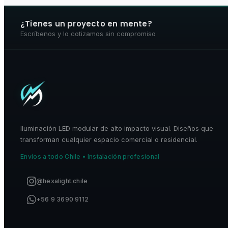
¿Tienes un proyecto en mente?
Escríbenos y lo cotizamos sin compromiso
Iluminación LED modular de alto impacto visual. Diseños que
transforman cualquier espacio comercial o residencial.
Envíos a todo Chile • Instalación profesional
@hexalight.chile
+56 9 3690 9112