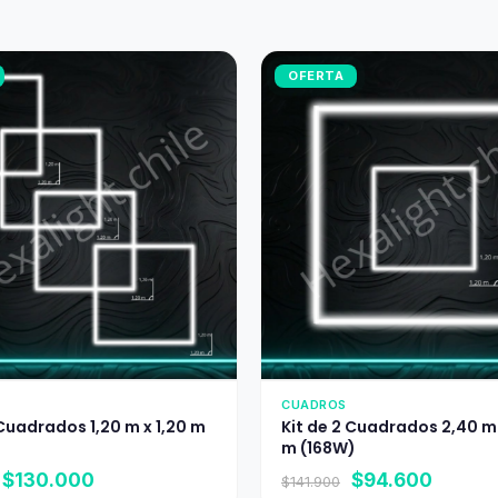
OFERTA
CUADROS
 Cuadrados 1,20 m x 1,20 m
Kit de 2 Cuadrados 2,40 m
m (168W)
El
El
El
El
$
130.000
$
94.600
$
141.900