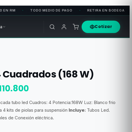
TODO MEDIO DE PAGO
RETIRA EN BODEGA
ENV
•
•
•
Cotizar
a
 4 Cuadrados (168 W)
l
El
110.800
recio
precio
 cada tubo led Cuadros: 4 Potencia:
168W
Luz: Blanco frio
riginal
actual
a 4 kits de piolas para suspensión
Incluye:
Tubos Led.
ra:
es:
les de Conexión eléctrica.
166.200.
$110.800.