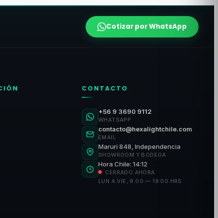
Cotizar por WhatsApp
CIÓN
CONTACTO
+56 9 3690 9112
WHATSAPP
contacto@hexalightchile.com
EMAIL
Maruri 848, Independencia
SHOWROOM Y BODEGA
Hora Chile: 14:12
CERRADO AHORA
LUN A VIE, 9:00 — 18:00 HRS