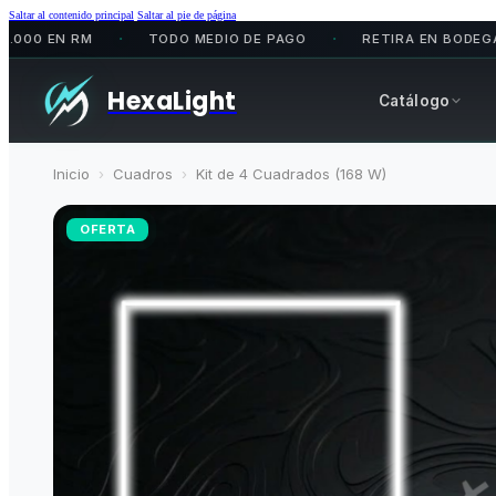
Saltar al contenido principal
Saltar al pie de página
EN RM
TODO MEDIO DE PAGO
RETIRA EN BODEGA
•
•
•
HexaLight
Catálogo
Inicio
›
Cuadros
›
Kit de 4 Cuadrados (168 W)
OFERTA