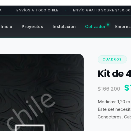
ENVÍOS A TODO CHILE
ENVÍO GRATIS SOBRE $150.000 EN RM
•
Inicio
Proyectos
Instalación
Cotizador
Empres
CUADROS
Kit de
E
$
$
166.200
p
Medidas: 1,20 m
o
Este set necesit
e
Conectores. Cab
$