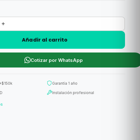
+
Añadir al carrito
Cotizar por WhatsApp
 +$150k
Garantía 1 año
ED
Instalación profesional
os