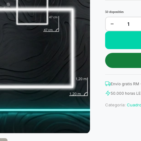
50 disponibles
−
Kit
de
4
Cuadrados
(168
W)
cantidad
Envío gratis RM
50.000 horas L
Categoría:
Cuadr