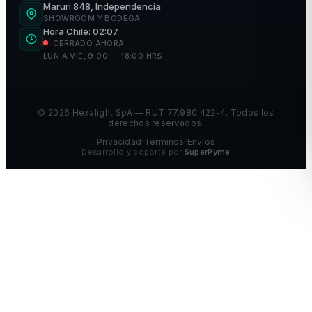
Maruri 848, Independencia
SHOWROOM Y BODEGA
Hora Chile: 02:07
CERRADO AHORA
LUN A VIE, 9:00 — 18:00 HRS
©
2026
Hexalight SpA — RUT 77.980.422-4. Todos los
derechos reservados.
Privacidad
Términos
Envíos
•
•
Desarrollo y soporte por
SuperPyme