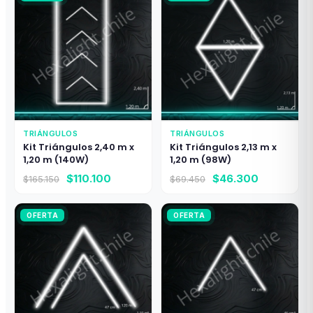
TRIÁNGULOS
TRIÁNGULOS
Kit Triángulos 2,40 m x
Kit Triángulos 2,13 m x
1,20 m (140W)
1,20 m (98W)
El
El
El
El
$
110.100
$
46.300
$
165.150
$
69.450
precio
precio
precio
precio
original
actual
original
actual
OFERTA
era:
es:
OFERTA
era:
es:
$165.150.
$110.100.
$69.450.
$46.300.