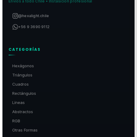
Envíos a todo Chile • Instalación profesional
@hexalight.chile
+56 9 3690 9112
CATEGORÍAS
Hexágonos
Triángulos
Cuadros
Rectángulos
Líneas
Abstractos
RGB
Otras Formas