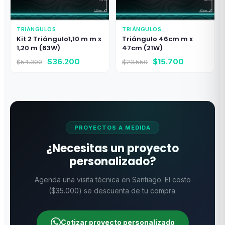
TRIÁNGULOS
TRIÁNGULOS
Kit 2 Triángulo1,10 m m x
Triángulo 46cm m x
1,20 m (63W)
47cm (21W)
El
El
El
El
$
36.200
$
15.700
$
54.300
$
23.550
precio
precio
precio
precio
original
actual
original
actual
era:
es:
era:
es:
$54.300.
$36.200.
$23.550.
$15.700.
PROYECTOS A MEDIDA
¿Necesitas un proyecto
personalizado?
Agenda una visita técnica en Santiago. El costo
($35.000) se descuenta de tu compra.
Cotizar proyecto personalizado