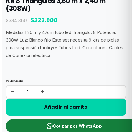
Kit 8 Triángulos 3,60 m x 2,40 m
(308W)
El
El
$
222.900
$
334.350
precio
precio
Medidas 1,20 m y 47cm tubo led Triángulo: 8 Potencia:
original
actual
308W Luz: Blanco frio Este set necesita 9 kits de piolas
era:
es:
para suspensión
Incluye:
Tubos Led. Conectores. Cables
$334.350.
$222.900.
de Conexión eléctrica.
50 disponibles
−
+
Kit
8
Triángulos
3,60
Añadir al carrito
m
x
2,40
m
(308W)
cantidad
Cotizar por WhatsApp