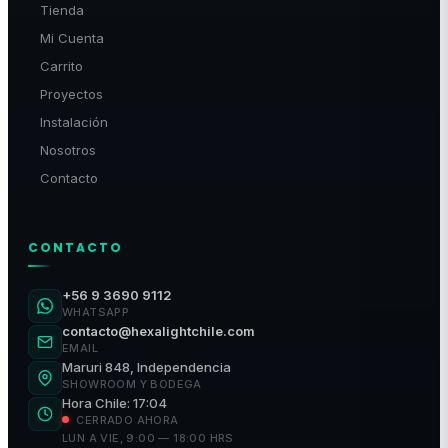
Tienda
Mi Cuenta
Carrito
Proyectos
Instalación
Nosotros
Contacto
CONTACTO
+56 9 3690 9112
WHATSAPP
contacto@hexalightchile.com
EMAIL
Maruri 848, Independencia
SHOWROOM Y BODEGA
Hora Chile: 17:04
CERRADO AHORA
LUN A VIE, 9:00 — 18:00 HRS