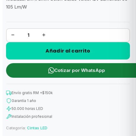
original
actual
105 Lm/W
era:
es:
$24.700.
$19.000.
−
+
Cinta
LED
COB
Cálida
Añadir al carrito
5m
12V
cantidad
Cotizar por WhatsApp
Envío gratis RM +$150k
Garantía 1 año
50.000 horas LED
Instalación profesional
Categoría:
Cintas LED