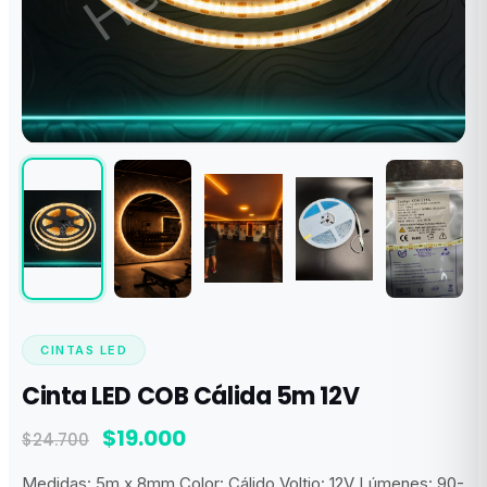
CINTAS LED
Cinta LED COB Cálida 5m 12V
El
El
$
19.000
$
24.700
precio
precio
Medidas: 5m x 8mm Color: Cálido Voltio: 12V Lúmenes: 90-