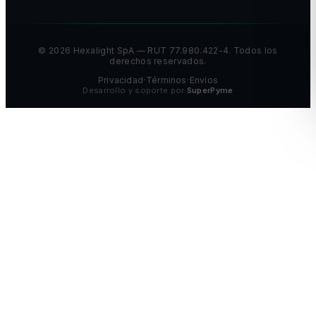
©
2026
Hexalight SpA — RUT 77.980.422-4. Todos los
derechos reservados.
Privacidad
Términos
Envíos
•
•
Desarrollo y soporte por
SuperPyme