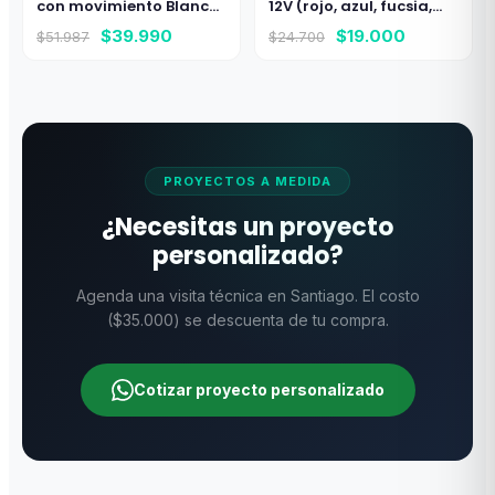
con movimiento Blanco
12V (rojo, azul, fucsia,
Frio 10Mt 24V
verde, rosado, cálido,
El
El
El
El
$
39.990
$
19.000
$
51.987
$
24.700
blanco frio)
precio
precio
precio
precio
original
actual
original
actual
era:
es:
era:
es:
$51.987.
$39.990.
$24.700.
$19.000.
PROYECTOS A MEDIDA
¿Necesitas un proyecto
personalizado?
Agenda una visita técnica en Santiago. El costo
($35.000) se descuenta de tu compra.
Cotizar proyecto personalizado