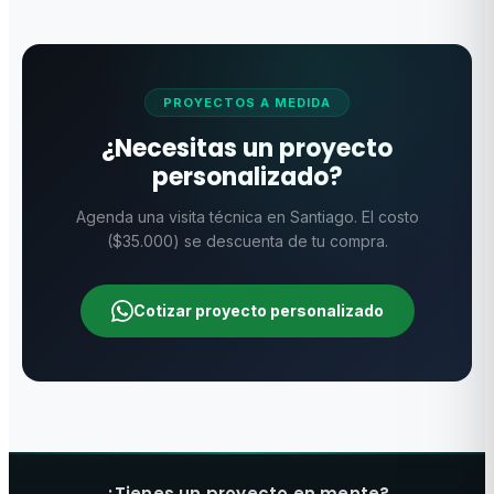
era:
es:
era:
es:
$204.150.
$136.100.
$355.000.
$245.99
PROYECTOS A MEDIDA
¿Necesitas un proyecto
personalizado?
Agenda una visita técnica en Santiago. El costo
($35.000) se descuenta de tu compra.
Cotizar proyecto personalizado
¿Tienes un proyecto en mente?