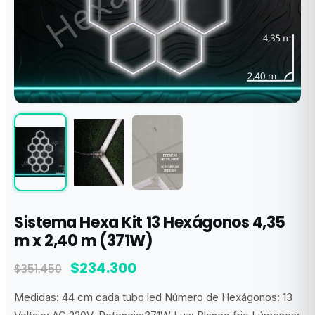
Sistema Hexa Kit 13 Hexágonos 4,35
m x 2,40 m (371W)
El
El
$
234.300
$
351.450
precio
precio
Medidas: 44 cm cada tubo led Número de Hexágonos: 13
original
actual