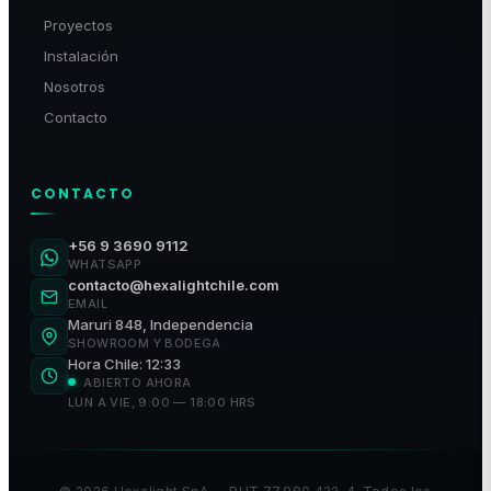
Proyectos
Instalación
Nosotros
Contacto
CONTACTO
+56 9 3690 9112
WHATSAPP
contacto@hexalightchile.com
EMAIL
Maruri 848, Independencia
SHOWROOM Y BODEGA
Hora Chile: 12:33
ABIERTO AHORA
LUN A VIE, 9:00 — 18:00 HRS