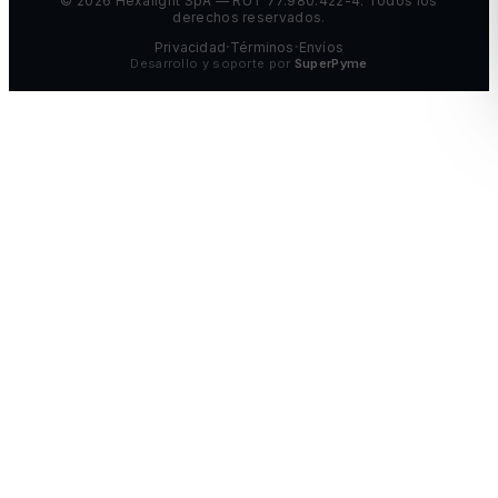
©
2026
Hexalight SpA — RUT 77.980.422-4. Todos los
derechos reservados.
Privacidad
Términos
Envíos
•
•
Desarrollo y soporte por
SuperPyme