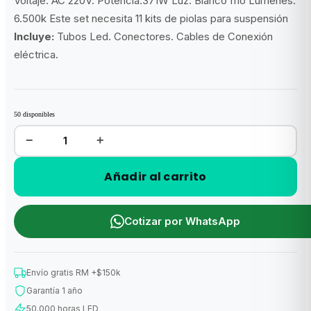
Voltaje: AC 220V. Potencia:371W Luz: Blanco frio Lúmenes:
era:
es:
6.500k Este set necesita 11 kits de piolas para suspensión
$351.450.
$234.300.
Incluye:
Tubos Led. Conectores. Cables de Conexión
eléctrica.
50 disponibles
−
+
Sistema
Hexa
Kit
13
Añadir al carrito
Hexágonos
4,35
m
x
2,40
m
Cotizar por WhatsApp
(371W)
cantidad
Envío gratis RM +$150k
Garantía 1 año
50.000 horas LED